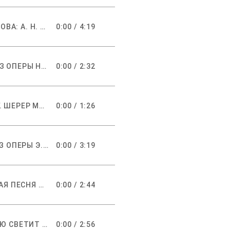
СПИ, ДИТЯ МОЕ, УСНИ // СЛОВА: А. Н. МАЙКОВ МУЗЫКА: А. С. АРЕНСКИЙ
0:00
/
4:19
КОЛЫБЕЛЬНАЯ ВОЛХОВЫ ИЗ ОПЕРЫ Н. А. РИМСКОГО-КОРСАКОВА «САДКО»
0:00
/
2:32
КОЛЫБЕЛЬНАЯ // СЛОВА: Г. ШЕРЕР МУЗЫКА: Й. БРАМС
0:00
/
1:26
КОЛЫБЕЛЬНАЯ СОЛЬВЕЙГ ИЗ ОПЕРЫ Э. ГРИГА «ПЕР ГЮНТ» // РУССКИЙ ТЕКСТ: А. А. ЕФРЕМЕНКОВ
0:00
/
3:19
НЕАПОЛИТАНСКАЯ НАРОДНАЯ ПЕСНЯ ОБРАБОТКА В. ДЕ МЕЛЬО // РУССКИЙ ТЕКСТ: М. А УЛИЦКИЙ
0:00
/
2:44
МЕСЯЦ НАД НАШЕЮ КРЫШЕЮ СВЕТИТ // СЛОВА: М. В. ИСАКОВСКИЙ МУЗЫКА: М. И. БЛАНТЕР
0:00
/
2:56