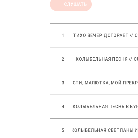
СЛУШАТЬ
1
2
3
4
5