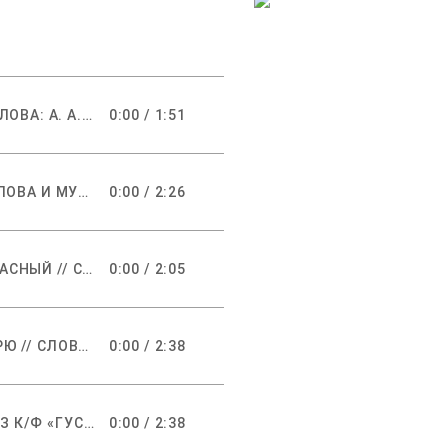
ТИХО ВЕЧЕР ДОГОРАЕТ // СЛОВА: А. А. ФЕТ МУЗЫКА: Н. А. РИМСКИЙ -КОРСАКОВ
0:00
/
1:51
КОЛЫБЕЛЬНАЯ ПЕСНЯ // СЛОВА И МУЗЫКА: С. И. ТАНЕЕВ
0:00
/
2:26
СПИ, МАЛЮТКА, МОЙ ПРЕКРАСНЫЙ // СЛОВА: А. В. АРСЕНЬЕВ МУЗЫКА: М. А. БАЛАКИРЕВ
0:00
/
2:05
КОЛЫБЕЛЬНАЯ ПЕСНЬ В БУРЮ // СЛОВА: А. Н. ПЛЕЩЕЕВ МУЗЫКА: П. И. ЧАЙКОВСКИЙ
0:00
/
2:38
КОЛЫБЕЛЬНАЯ СВЕТЛАНЫ ИЗ К/Ф «ГУСАРСКАЯ БАЛЛАДА» // СЛОВА: А. К. ГЛАДКОВ МУЗЫКА: Т. Н. ХРЕННИКОВ
0:00
/
2:38